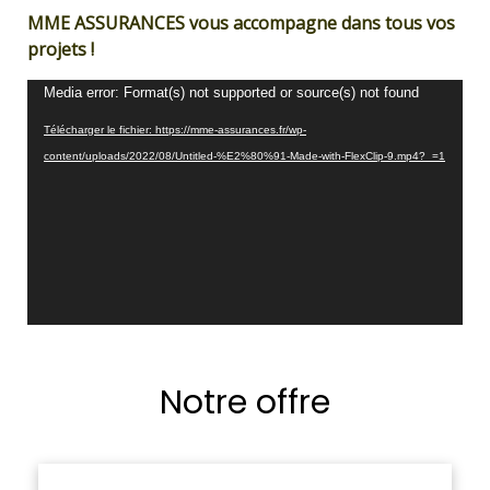
MME ASSURANCES vous accompagne dans tous vos
projets !
Lecteur
Media error: Format(s) not supported or source(s) not found
vidéo
Télécharger le fichier: https://mme-assurances.fr/wp-
content/uploads/2022/08/Untitled-%E2%80%91-Made-with-FlexClip-9.mp4?_=1
Notre offre