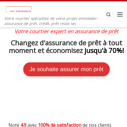
Passer au contenu
Search
Votre courtier spécialiste de votre projet immobilier :
Me
assurance de prêt, crédit, prêt relais sec
Votre courtier expert en assurance de prêt
Changez d'assurance de prêt à tout
moment et économisez
jusqu'à 70%!
Je souhaite assurer mon prêt
Noté
4.9
avec
100% de satisfaction
de nos clients