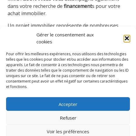
dans votre recherche de
financement
s pour votre
achat immobilier.
Un projet immobilier représente de nombreuses
démarches parfois
très complexes
. Il est donc
Gérer le consentement aux
nécessaire de passer par un professionnel du crédit
cookies
qui maitrise la compréhension du marché et les
Pour offrir les meilleures expériences, nous utilisons des technologies
attentes des banques. Vous gagnerez alors un
telles que les cookies pour stocker et/ou accéder aux informations des
temps précieux lors de
votre investissement
appareils. Le fait de consentir à ces technologies nous permettra de
immobilier
.
traiter des données telles que le comportement de navigation ou les ID
uniques sur ce site. Le fait de ne pas consentir ou de retirer son
Vous pouvez donc obtenir un taux de prêt et des
consentement peut avoir un effet négatif sur certaines caractéristiques
et fonctions.
conditions de financement
adaptées à votre besoin
.
Vous n’avez rien à faire, nous
nous occupons de tout
Accepter
gérer
pour vous.
Refuser
Vos démarches de recherche et administratives sont
considérablement
allégées
. Nous saurons vous
Voir les préférences
guider vers ce qui est le plus adapté à vos besoins et