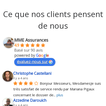
Ce que nos clients pensent
de nous
MME Assurances
4.9
Basé sur 90 avis
powered by
G
o
o
g
l
e
évaluez-nous sur
Christophe Castellani
il y a 4 ans
Bonjour Messieurs, MesdamesJe suis 
très satisfait de service rendu par Mariana Pigaux 
concernant le dossier de
... 
plus
Azzedine Darouich
il y a 4 ans