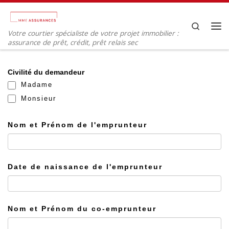
Passer au contenu
Search
Votre courtier spécialiste de votre projet immobilier :
Me
assurance de prêt, crédit, prêt relais sec
Crédit
Civilité du demandeur
Madame
Monsieur
Nom et Prénom de l'emprunteur
Date de naissance de l'emprunteur
Nom et Prénom du co-emprunteur