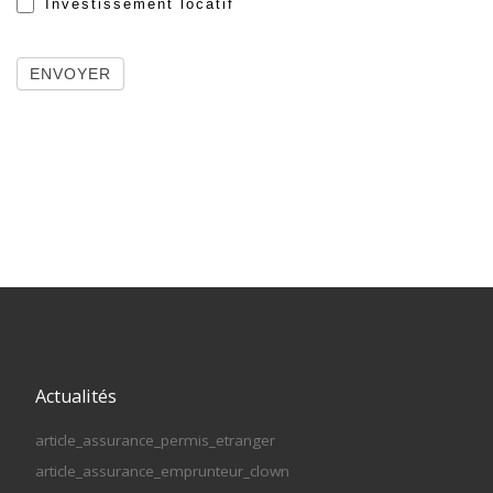
Investissement locatif
ENVOYER
Actualités
article_assurance_permis_etranger
article_assurance_emprunteur_clown