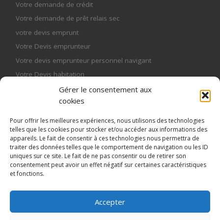
Votre demande de crédit
Votre demande de prêt relais sec
votre devis emprunt
Votre Devis emprunteur
Votre devis emprunteur personnel navigant
Votre Devis habitation
Votre mutuelle
Gérer le consentement aux
cookies
Votre mutuelle entreprise
Votre mutuelle senior
Pour offrir les meilleures expériences, nous utilisons des technologies
telles que les cookies pour stocker et/ou accéder aux informations des
Votre mutuelle senior
appareils. Le fait de consentir à ces technologies nous permettra de
Votre Pret Relais
traiter des données telles que le comportement de navigation ou les ID
uniques sur ce site. Le fait de ne pas consentir ou de retirer son
consentement peut avoir un effet négatif sur certaines caractéristiques
et fonctions.
Accepter
© 2026
MME Assurances, courtier spécialisé en assurance
de prêt et en prêt relais sec hypothécaire
– Tous droits