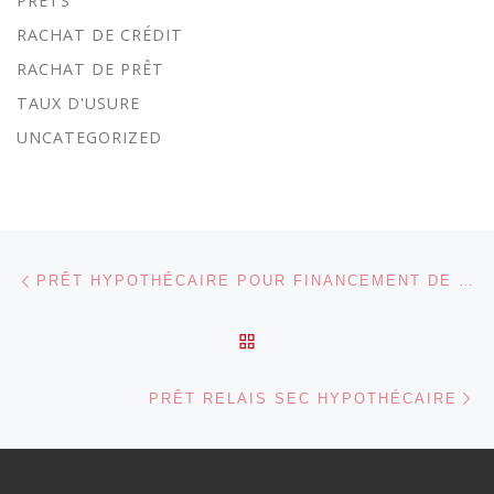
PRETS
RACHAT DE CRÉDIT
RACHAT DE PRÊT
TAUX D'USURE
UNCATEGORIZED
Parcourir les articles
Article précédent
PRÊT HYPOTHÉCAIRE POUR FINANCEMENT DE FRAIS DE SUCCESSION
RETOUR À LA LISTE DES
Ar
PRÊT RELAIS SEC HYPOTHÉCAIRE