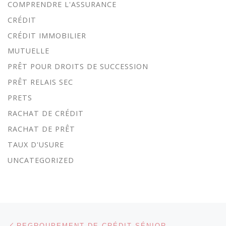
COMPRENDRE L'ASSURANCE
CRÉDIT
CRÉDIT IMMOBILIER
MUTUELLE
PRÊT POUR DROITS DE SUCCESSION
PRÊT RELAIS SEC
PRETS
RACHAT DE CRÉDIT
RACHAT DE PRÊT
TAUX D'USURE
UNCATEGORIZED
Parcourir les articles
Article précédent
REGROUPEMENT DE CRÉDIT SÉNIOR