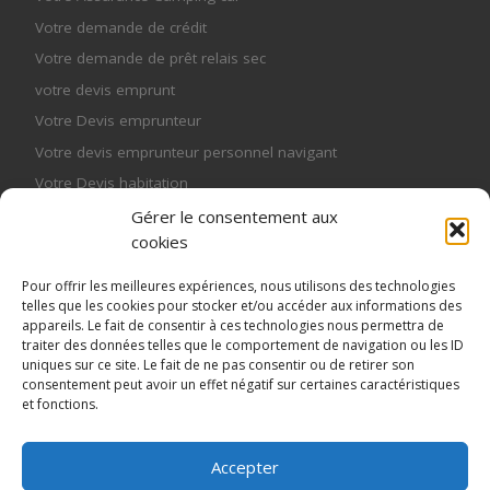
Votre demande de crédit
Votre demande de prêt relais sec
votre devis emprunt
Votre Devis emprunteur
Votre devis emprunteur personnel navigant
Votre Devis habitation
Votre mutuelle
Gérer le consentement aux
cookies
Votre mutuelle entreprise
Votre mutuelle senior
Pour offrir les meilleures expériences, nous utilisons des technologies
telles que les cookies pour stocker et/ou accéder aux informations des
Votre mutuelle senior
appareils. Le fait de consentir à ces technologies nous permettra de
Votre Pret Relais
traiter des données telles que le comportement de navigation ou les ID
uniques sur ce site. Le fait de ne pas consentir ou de retirer son
consentement peut avoir un effet négatif sur certaines caractéristiques
et fonctions.
Accepter
© 2026
MME Assurances, courtier spécialisé en assurance