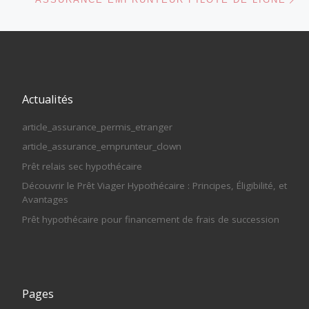
Actualités
article_assurance_permis_etranger
article_assurance_emprunteur_clown
Prêt relais sec hypothécaire
Découvrir le Prêt Viager Hypothécaire : Principes, Éligibilité, et
Avantages
Prêt hypothécaire pour financement de frais de succession
Pages