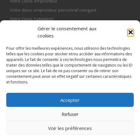
Votre Devis emprunteur
Votre devis emprunteur personnel navigant
Votre Devis habitation
Votre mutuelle
Gérer le consentement aux
cookies
Votre mutuelle entreprise
Votre mutuelle senior
Pour offrir les meilleures expériences, nous utilisons des technologies
telles que les cookies pour stocker et/ou accéder aux informations des
Votre mutuelle senior
appareils. Le fait de consentir à ces technologies nous permettra de
Votre Pret Relais
traiter des données telles que le comportement de navigation ou les ID
uniques sur ce site. Le fait de ne pas consentir ou de retirer son
consentement peut avoir un effet négatif sur certaines caractéristiques
et fonctions.
Accepter
© 2026
MME Assurances, courtier spécialisé en assurance
de prêt et en prêt relais sec hypothécaire
– Tous droits
réservés
Refuser
Propulsé par
WP
– Réalisé avec the
Thème Customizr
Voir les préférences