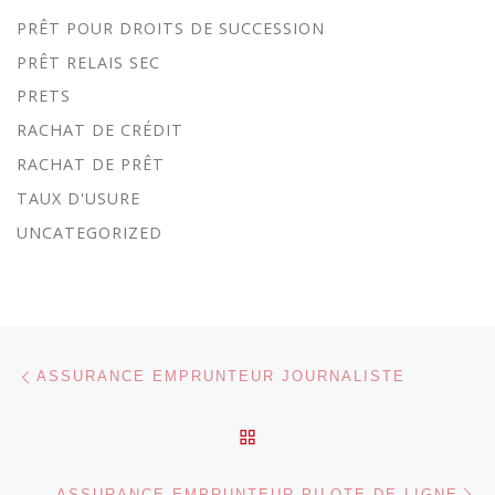
PRÊT POUR DROITS DE SUCCESSION
PRÊT RELAIS SEC
PRETS
RACHAT DE CRÉDIT
RACHAT DE PRÊT
TAUX D'USURE
UNCATEGORIZED
Parcourir les articles
Article précédent
ASSURANCE EMPRUNTEUR JOURNALISTE
RETOUR À LA LISTE DES
Ar
ASSURANCE EMPRUNTEUR PILOTE DE LIGNE